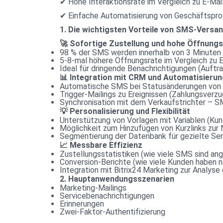
✔ Hohe Interaktionsrate im Vergleich zu E-Mai
✔ Einfache Automatisierung von Geschäftspr
1. Die wichtigsten Vorteile von SMS-Versand
🚀 Sofortige Zustellung und hohe Öffnungs
98 % der SMS werden innerhalb von 3 Minuten
5-8-mal höhere Öffnungsrate im Vergleich zu 
Ideal für dringende Benachrichtigungen (Auftr
📊 Integration mit CRM und Automatisierun
Automatische SMS bei Statusänderungen von Ge
Trigger-Mailings zu Ereignissen (Zahlungsverz
Synchronisation mit dem Verkaufstrichter – 
💡 Personalisierung und Flexibilität
Unterstützung von Vorlagen mit Variablen (K
Möglichkeit zum Hinzufügen von Kurzlinks zu
Segmentierung der Datenbank für gezielte Send
📈 Messbare Effizienz
Zustellungsstatistiken (wie viele SMS sind a
Conversion-Berichte (wie viele Kunden haben 
Integration mit Bitrix24 Marketing zur Analys
2. Hauptanwendungsszenarien
Marketing-Mailings
Servicebenachrichtigungen
Erinnerungen
Zwei-Faktor-Authentifizierung