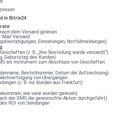
ls
ozessen
 in Bitrix24
rate
 nach dem Versand gelesen
E-Mail-Versand
agsbestätigungen, Erinnerungen, Notfallmeldungen)
g
schäften (z. B. „Ihre Bestellung wurde versandt“)
ug, Geburtstag des Kunden)
SMS als Instrument zum Abschluss von Geschäften
undenname, Bestellnummer, Datum der Aufzeichnung)
r Nachverfolgung von Übergängen
ungen (z. B. nur Kunden aus Frankfurt)
ngekommen, wie viele wurden gelesen)
nach der SMS die gewünschte Aktion durchgeführt)
e des ROI von Sendungen