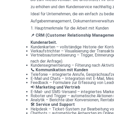
zu erhöhen und den Kundenservice nachhaltig 
Ideal für Unternehmen, die ein einfach zu bed
Aufgabenmanagement, Dokumentenverwaltung
1. Hauptmerkmale für die Arbeit mit Kunden
📌 CRM (Customer Relationship Management
Kundenarbeit.
Kundenkarten – vollständige Historie der Kont
Verkaufstrichter – Visualisierung der Transa
Vertriebsautomatisierung – Trigger, Erinnerun
nach der Anfrage).
Kundensegmentierung – Filterung nach Aktivitä
📞 Kommunikation mit Kunden
Telefonie – integrierte Anrufe, Gesprächsaufze
E-Mail und Chats – Integration mit E-Mail, Me
Feedback – Formulare zur Erfassung von Leads
📢
 Marketing und Vertrieb
E-Mail- und SMS-Versand – integriertes Marke
Roboter und Trigger – automatische Aktionen (
Analytik – Berichte über Konversionen, Rentabi
🛠️ Service und Support
Helpdesk – Ticket-System zur Bearbeitung vo
Chatbots – automatische Antworten im Online