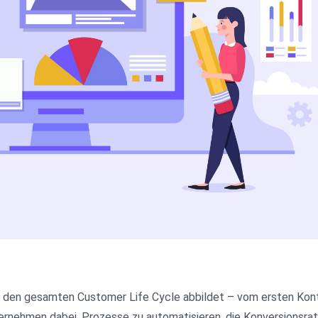
die den gesamten Customer Life Cycle abbildet – vom ersten Kon
ternehmen dabei, Prozesse zu automatisieren, die Konversionsrat