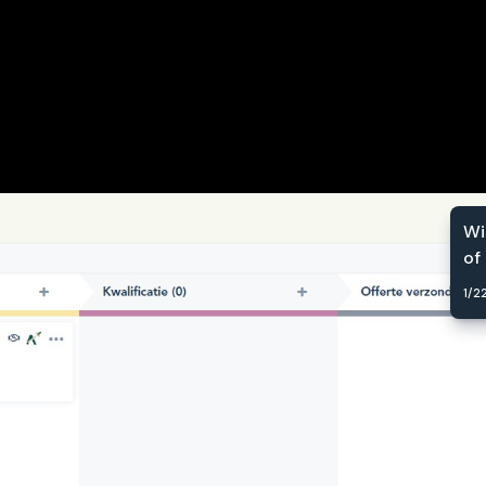
Wi
of
1
/
2