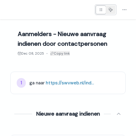
Aanmelders - Nieuwe aanvraag
indienen door contactpersonen
Dec 08, 2025
Copy link
●
ga naar 
https://swvweb.nl/indigo/indigohome/66202/55/252789
1
Nieuwe aanvraag indienen