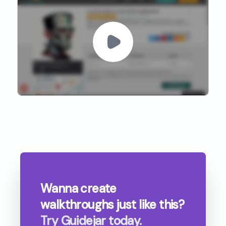
Wanna create
walkthroughs
just like this?
Try Guidejar today.